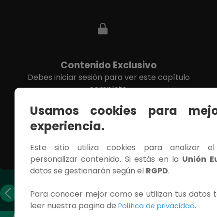
Contenido Exclusivo
Debes iniciar sesión para ver este capítulo
completo.
Usamos cookies para mejo
INICIAR SESIÓN
experiencia.
Este sitio utiliza cookies para analizar e
personalizar contenido. Si estás en la
Unión E
datos se gestionarán según el
RGPD
.
Capítulo
Capítulo
Para conocer mejor como se utilizan tus datos t
anterior
siguiente
leer nuestra pagina de
.
Política de privacidad
ACCESOS RÁPIDOS
CONTÁCTANOS