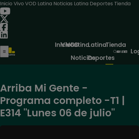
Inicio
Vivo
VOD
Latina Noticias
Latina Deportes
Tienda
Inicio
Vivo
VOD
Latina
Latina
Tienda
Lo
Noticias
Deportes
Arriba Mi Gente -
Programa completo -T1 |
E314 "Lunes 06 de julio"