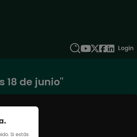
Login
 18 de junio"
a.
ido. Si estás