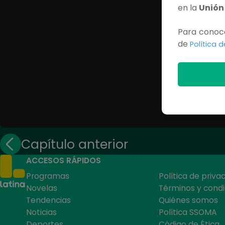
en la
Unión
Para conoce
de
Política 
Capítulo anterior
ACCESOS RÁPIDOS
Programas
Política de priva
Novelas
Términos y condi
Tendencias
Quiénes somos
Noticias
Política SSOMA
Deportes
Código de Ética