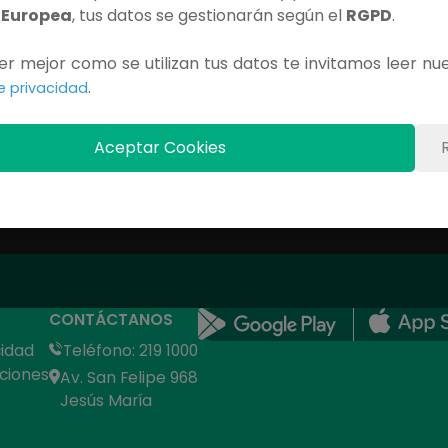
 Europea
, tus datos se gestionarán según el
RGPD
.
Contenido Exclusivo
r mejor como se utilizan tus datos te invitamos leer nu
Debes iniciar sesión para ver este capítulo completo.
.
de privacidad
INICIAR SESIÓN
Aceptar Cookies
CONTÁCTANOS
cidad
Teléfono: 219 1000
ciones
Av. San Felipe 968
Jesús María