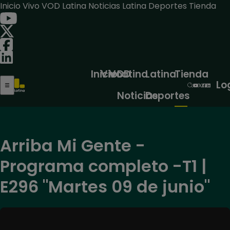
Inicio
Vivo
VOD
Latina Noticias
Latina Deportes
Tienda
Inicio
Vivo
VOD
Latina
Latina
Tienda
Lo
Noticias
Deportes
Arriba Mi Gente -
Programa completo -T1 |
E296 "Martes 09 de junio"