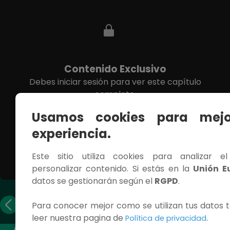
Contenido Exclusivo
Debes iniciar sesión para ver este capítulo
completo.
Usamos cookies para mejo
INICIAR SESIÓN
experiencia.
Este sitio utiliza cookies para analizar e
personalizar contenido. Si estás en la
Unión E
datos se gestionarán según el
RGPD
.
Capítulo
Capítulo
Para conocer mejor como se utilizan tus datos t
anterior
siguiente
leer nuestra pagina de
.
Política de privacidad
ACCESOS RÁPIDOS
CONTÁCTANOS