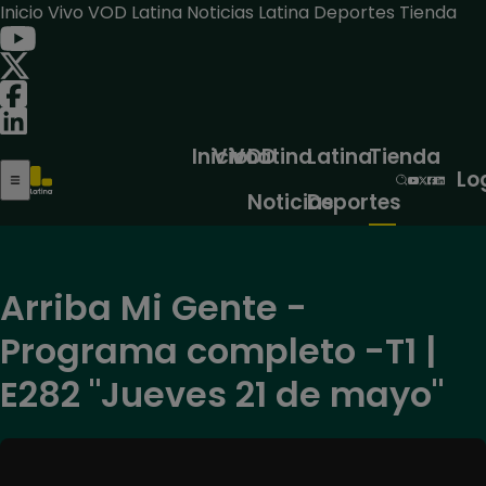
Inicio
Vivo
VOD
Latina Noticias
Latina Deportes
Tienda
Inicio
Vivo
VOD
Latina
Latina
Tienda
Lo
Noticias
Deportes
Arriba Mi Gente -
Programa completo -T1 |
E282 "Jueves 21 de mayo"