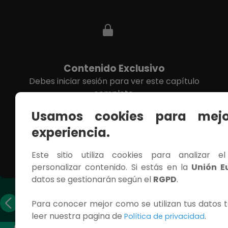
Contenido Exclusivo
Debes iniciar sesión para ver este capítulo
completo.
Usamos cookies para mejo
INICIAR SESIÓN
experiencia.
Este sitio utiliza cookies para analizar e
personalizar contenido. Si estás en la
Unión E
datos se gestionarán según el
RGPD
.
Capítulo
Capítulo
Para conocer mejor como se utilizan tus datos t
anterior
siguiente
leer nuestra pagina de
.
Política de privacidad
ACCESOS RÁPIDOS
CONTÁCTANOS