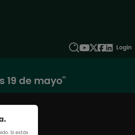
Login
s 19 de mayo"
a.
ido. Si estás