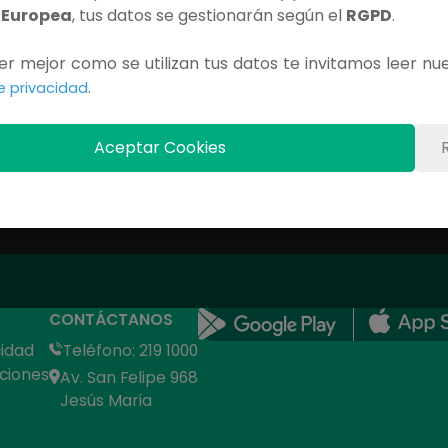
 Europea
, tus datos se gestionarán según el
RGPD
.
Contenido Exclusivo
r mejor como se utilizan tus datos te invitamos leer nu
Debes iniciar sesión para ver este capítulo completo.
.
de privacidad
INICIAR SESIÓN
Aceptar Cookies
CONTÁCTANOS
cidad
Teléfono: 219 1000
ciones
Av. San Felipe 968
Jesús María