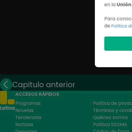
en la
Unión
Para conoce
de
Política 
Capítulo anterior
ACCESOS RÁPIDOS
Programas
Política de priva
Novelas
Términos y condi
Tendencias
Quiénes somos
Noticias
Política SSOMA
Deportes
Código de Ética