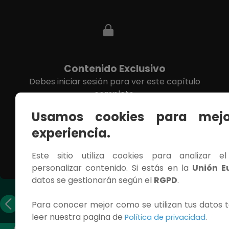
Contenido Exclusivo
Debes iniciar sesión para ver este capítulo
completo.
Usamos cookies para mejo
INICIAR SESIÓN
experiencia.
Este sitio utiliza cookies para analizar e
personalizar contenido. Si estás en la
Unión E
datos se gestionarán según el
RGPD
.
Capítulo
Capítulo
Para conocer mejor como se utilizan tus datos t
anterior
siguiente
leer nuestra pagina de
.
Política de privacidad
ACCESOS RÁPIDOS
CONTÁCTANOS