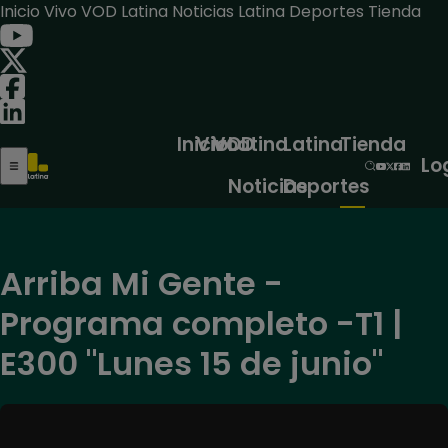
Inicio
Vivo
VOD
Latina Noticias
Latina Deportes
Tienda
Inicio
Vivo
VOD
Latina
Latina
Tienda
Lo
Noticias
Deportes
Arriba Mi Gente -
Programa completo -T1 |
E300 "Lunes 15 de junio"