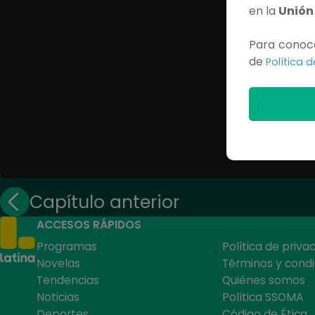
en la
Unión
Para conoce
de
Política 
Capítulo anterior
ACCESOS RÁPIDOS
Programas
Política de priva
Novelas
Términos y condi
Tendencias
Quiénes somos
Noticias
Política SSOMA
Deportes
Código de Ética