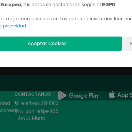
 Europea
, tus datos se gestionarán según el
RGPD
.
Contenido Exclusivo
r mejor como se utilizan tus datos te invitamos leer nu
Debes iniciar sesión para ver este capítulo completo.
.
de privacidad
INICIAR SESIÓN
Aceptar Cookies
CONTÁCTANOS
cidad
Teléfono: 219 1000
ciones
Av. San Felipe 968
Jesús María