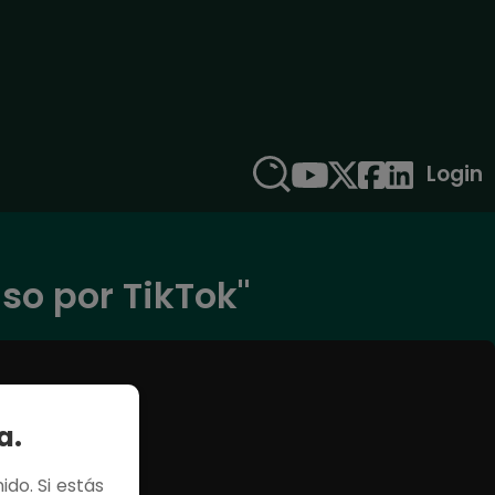
Login
lso por TikTok"
a.
ido. Si estás