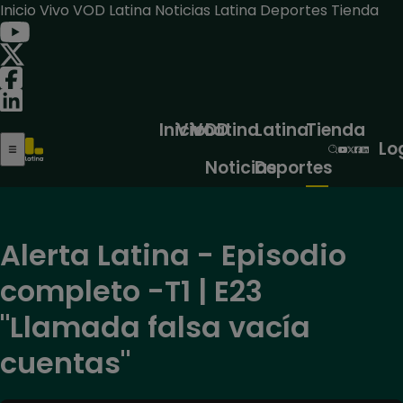
Inicio
Vivo
VOD
Latina Noticias
Latina Deportes
Tienda
Inicio
Vivo
VOD
Latina
Latina
Tienda
Lo
Noticias
Deportes
Alerta Latina - Episodio
completo -T1 | E23
"Llamada falsa vacía
cuentas"