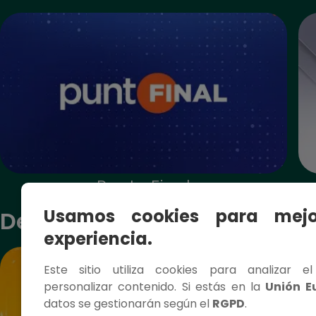
Punto Final
Usamos cookies para mejo
Deportes
experiencia.
Este sitio utiliza cookies para analizar e
personalizar contenido. Si estás en la
Unión E
datos se gestionarán según el
RGPD
.