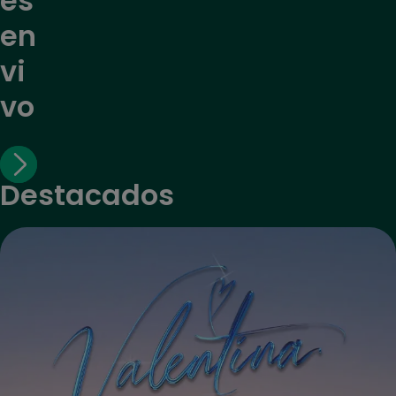
es
en
vi
vo
Destacados