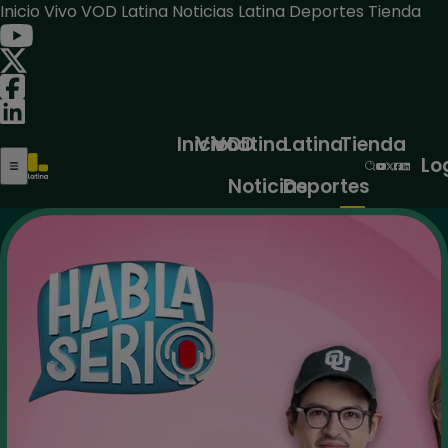
Inicio
Vivo
VOD
Latina Noticias
Latina Deportes
Tienda
Inicio
Vivo
VOD
Latina
Latina
Tienda
Lo
Noticias
Deportes