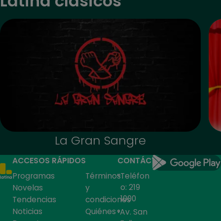
Latina clásicos
La Gran Sangre
ACCESOS RÁPIDOS
CONTÁCTANOS
Programas
Términos
Teléfon
o: 219
Novelas
y
1000
Tendencias
condiciones
Noticias
Quiénes
Av. San